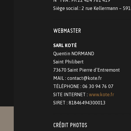
N° TVA : FR 22 424 761 419
Siège social : 2 rue Kellermann – 59
WEBMASTER
SARL KOTÉ
Quentin NORMAND
Saint Philibert
73670 Saint Pierre d’Entremont
MAIL : contact@kote.fr
TÉLÉPHONE : 06 30 94 76 07
SITE INTERNET :
www.kote.fr
SIRET : 81846494300013
CRÉDIT PHOTOS